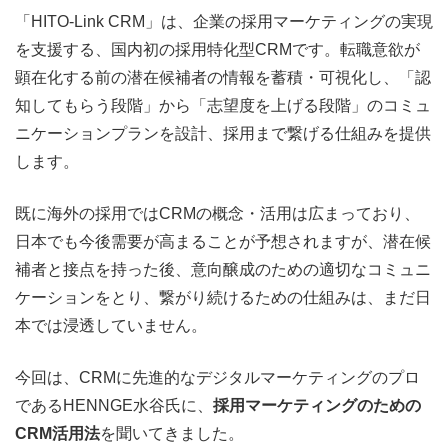
「HITO-Link CRM」は、企業の採用マーケティングの実現
を支援する、国内初の採用特化型CRMです。転職意欲が
顕在化する前の潜在候補者の情報を蓄積・可視化し、「認
知してもらう段階」から「志望度を上げる段階」のコミュ
ニケーションプランを設計、採用まで繋げる仕組みを提供
します。
既に海外の採用では
CRM
の概念・活用は広まっており、
日本でも今後需要が高まることが予想されますが、潜在候
補者と接点を持った後、意向醸成のための適切なコミュニ
ケーションをとり、繋がり続けるための仕組みは、まだ日
本では浸透していません。
今回は、
CRM
に先進的なデジタルマーケティングのプロ
である
HENNGE
水谷氏に、
採用マーケティングのための
CRM活用法
を聞いてきました。