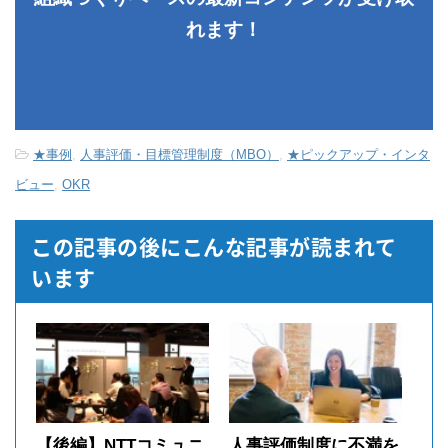
れます！
★事例
,
人事評価・目標管理制度（MBO）
,
★ピックアップ・インタ
ビュー
,
OKR
この記事の後にこんな記事が読まれて
います
【後編】NTTコミュニ
人事評価制度に不満を