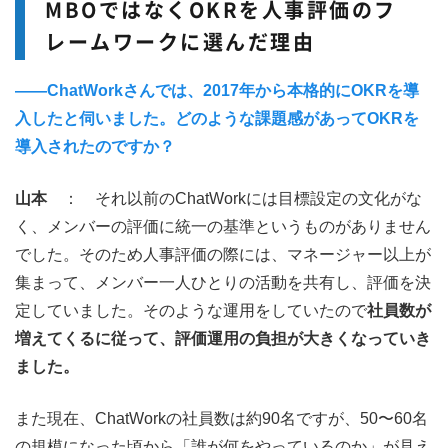
MBOではなくOKRを人事評価のフ
レームワークに選んだ理由
――ChatWorkさんでは、2017年から本格的にOKRを導
入したと伺いました。どのような課題感があってOK
Rを
導
入されたのです
か？
山本
： それ以前のChatWorkには目標設定の文化がな
く、メンバーの評価に統一の基準というものがありません
でした。そのため人事評価の際には、マネージャー以上が
集まって、メンバー一人ひとりの活動を共有し、評価を決
定していました。そのような運用をしていたので
社員数が
増えてくるに従って、評価運用の負担が大きくなっていき
ました。
また現在、ChatWorkの社員数は約90名ですが、50〜60名
の規模になった頃から「誰が何をやっているのか」が見え