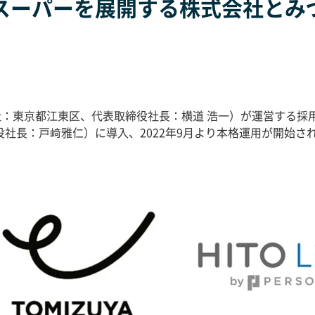
ーパーを展開する株式会社とみづや、
社：東京都江東区、代表取締役社長：横道
浩一）が運営する採
役社長：戸﨑雅仁）に導入、
2022
年
9
月より本格運用が開始さ