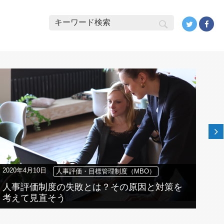
Ne
2020年4月10日
20
人事評価・目標管理制度（MBO）
人事評価制度の失敗とは？その原因と対策を
1
考えて見直そう
い