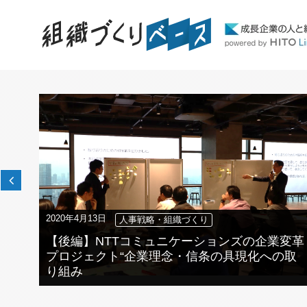
Previous
2020年4月13日
人事戦略・組織づくり
【後編】NTTコミュニケーションズの企業変革
と
プロジェクト“企業理念・信条の具現化への取
り組み